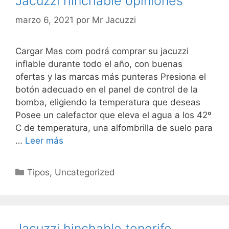
Jacuzzi hinchable opiniones
marzo 6, 2021
por
Mr Jacuzzi
Cargar Mas com podrá comprar su jacuzzi
inflable durante todo el año, con buenas
ofertas y las marcas más punteras Presiona el
botón adecuado en el panel de control de la
bomba, eligiendo la temperatura que deseas
Posee un calefactor que eleva el agua a los 42º
C de temperatura, una alfombrilla de suelo para
…
Leer más
Categorías
Tipos
,
Uncategorized
Jacuzzi hinchable tenerife