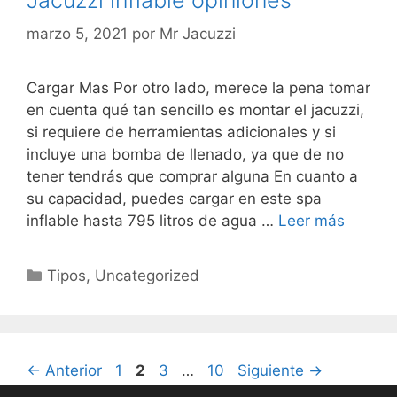
marzo 5, 2021
por
Mr Jacuzzi
Cargar Mas Por otro lado, merece la pena tomar
en cuenta qué tan sencillo es montar el jacuzzi,
si requiere de herramientas adicionales y si
incluye una bomba de llenado, ya que de no
tener tendrás que comprar alguna En cuanto a
su capacidad, puedes cargar en este spa
inflable hasta 795 litros de agua …
Leer más
Categorías
Tipos
,
Uncategorized
Página
Página
Página
Página
←
Anterior
1
2
3
…
10
Siguiente
→