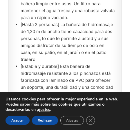
bañera limpia entre usos. Un filtro para
mantener el agua fresca y una robusta válvula
para un rápido vaciado.
[Hasta 2 personas] La bañera de hidromasaje
de 1,20 m de ancho tiene capacidad para dos
personas, lo que le permite a usted y a sus
amigos disfrutar de su tiempo de ocio en
casa, en su patio, en el jardín o en el patio
trasero.
[Estable y durable] Esta bañera de
hidromasaje resistente a los pinchazos está
fabricada con laminado de PVC para ofrecer
un soporte, una durabilidad y una comodidad
óptimos, lo que le permitirá disfrutar de ella
Usamos cookies para ofrecer la mejor experiencia en la web.
durante años.
Puedes saber más sobre las cookies que utilizamos o
[Construcción y transporte sencillos] El
desactivarlas en
ajustes
.
whirlpool portátil es fácil de montar con
Cerrar el banner de 
Aceptar
Rechazar
Ajustes
instrucciones claras y se infla en minutos con
solo pulsar un botón. Las asas laterales