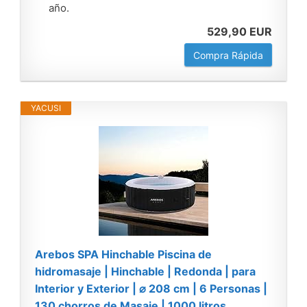
año.
529,90 EUR
Compra Rápida
YACUSI
Arebos SPA Hinchable Piscina de
hidromasaje | Hinchable | Redonda | para
Interior y Exterior | ⌀ 208 cm | 6 Personas |
130 chorros de Masaje | 1000 litros