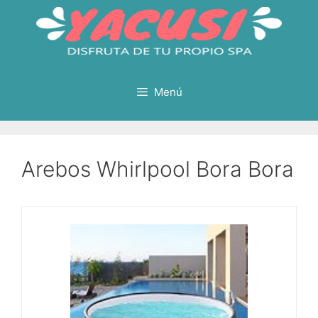
Saltar
al
contenido
Menú
Arebos Whirlpool Bora Bora