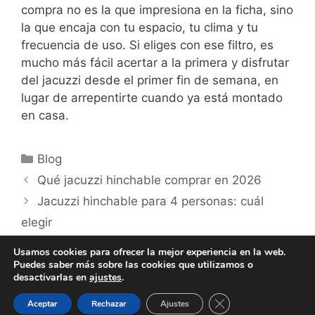
compra no es la que impresiona en la ficha, sino
la que encaja con tu espacio, tu clima y tu
frecuencia de uso. Si eliges con ese filtro, es
mucho más fácil acertar a la primera y disfrutar
del jacuzzi desde el primer fin de semana, en
lugar de arrepentirte cuando ya está montado
en casa.
Categorías
Blog
Qué jacuzzi hinchable comprar en 2026
Jacuzzi hinchable para 4 personas: cuál
elegir
Usamos cookies para ofrecer la mejor experiencia en la web.
Puedes saber más sobre las cookies que utilizamos o
desactivarlas en
ajustes
.
Copyright © 2026 -
Política de privacidad
|
Información
Cerrar el banner de 
sobre las cookies
|
Afiliación
Aceptar
Rechazar
Ajustes