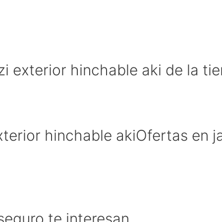
 exterior hinchable aki de la ti
xterior hinchable akiOfertas en j
eguro te interesan