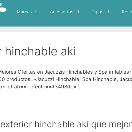
Marcas
Accesorios
Tipos
Rese
r hinchable aki
Mejores Ofertas en Jacuzzis Hinchables y Spa inflab
00 productos=»Jacuzzi Hinchable, Spa Hinchable, Jacuz
b» letrab=»» efecto=»#3498db» ]
 exterior hinchable aki que mejor