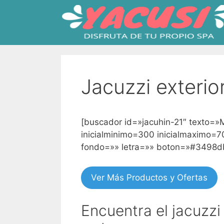
Saltar
al
contenido
Jacuzzi exterio
[buscador id=»jacuhin-21″ texto=»
inicialminimo=300 inicialmaximo=7
fondo=»» letra=»» boton=»#3498d
Ver Más Productos y Ofertas
Encuentra el jacuzzi