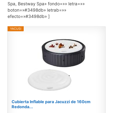
Spa, Bestway Spa» fondo=»» letra=»»
boton=»#3498db» letrab=»»
efecto=»#3498db» ]
YACUSI
Cubierta Inflable para Jacuzzi de 160cm
Redonda...