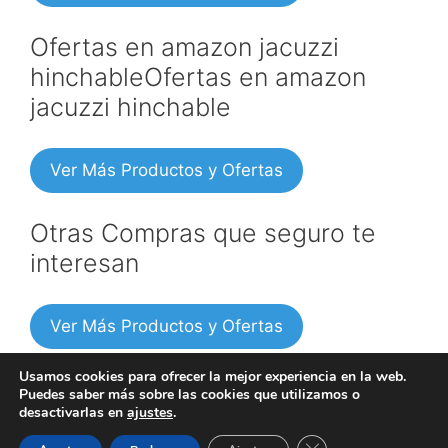
Ofertas en amazon jacuzzi
hinchableOfertas en amazon
jacuzzi hinchable
Ver Más Productos y Ofertas
Otras Compras que seguro te
interesan
Ver Más Productos y Ofertas
Usamos cookies para ofrecer la mejor experiencia en la web.
Puedes saber más sobre las cookies que utilizamos o
desactivarlas en
ajustes
.
Copyright © 2026 -
Política de privacidad
|
Información
Cerrar el banner de 